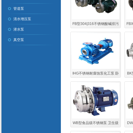
管道泵
清水增压泵
FB型304|316不锈钢酸碱排污
F
潜水泵
泵 耐腐蚀卧式不锈钢化工排污
耐酸
真空泵
泵
IHG不锈钢耐腐蚀泵化工泵 卧
B
式耐酸碱耐腐蚀化工泵
WB型食品级不锈钢泵 卫生级
D
自来水不锈钢增压泵 高扬程