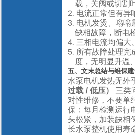
载，关阀或切割
2.
电流正常但有异
3.
电机发烫、嗡嗡
缺相故障，断电
4.
三相电流均偏大
5.
所有故障处理完
度，无明显升温
五、文末总结与维保建
水泵电机发热无外
过载
/ 低压）
三类
对性维修，不要单
保：每月检测运行
头松紧，加装缺相
长水泵整机使用寿