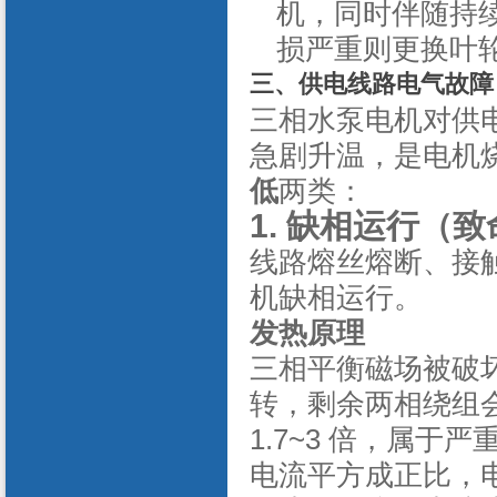
机，同时伴随持
损严重则更换叶
三、供电线路电气故障
三相水泵电机对供
急剧升温，是电机
低
两类：
1. 缺相运行（
线路熔丝熔断、接
机缺相运行。
发热原理
三相平衡磁场被破
转，剩余两相绕组
1.7~3 倍，属
电流平方成正比，