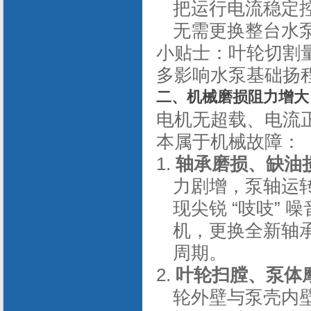
把运行电流稳定
无需更换整台水
小贴士：叶轮切割
多影响水泵基础扬
二、机械磨损阻力增大
电机无超载、电流
本属于机械故障：
1.
轴承磨损、缺油
力剧增，泵轴运
现尖锐
“
吱吱
”
噪
机，更换全新轴
周期。
2.
叶轮扫膛、泵体
轮外壁与泵壳内