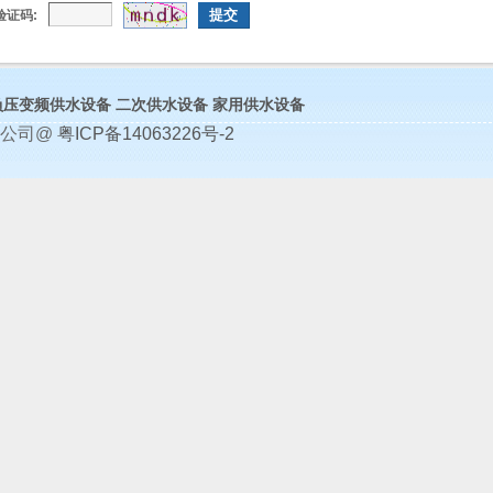
验证码:
负压变频供水设备
二次供水设备
家用供水设备
限公司@
粤ICP备14063226号-2