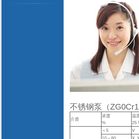
不锈钢泵（ZG0Cr
浓度
温
介质
%
25 
＜5
V
10～80
X 