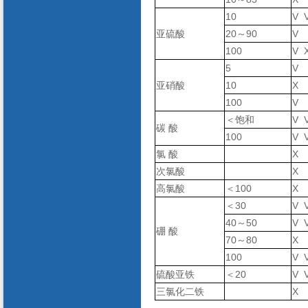
10
V 
亚硫酸
20～90
V
100
V 
5
V
亚硝酸
10
X
100
V
＜饱和
V 
碳 酸
100
V 
氯 酸
X
次氯酸
X
高氯酸
＜100
X
＜30
V 
40～50
V 
硼 酸
70～80
X
100
V 
硫酸亚铁
＜20
V 
三氯化二铁
X