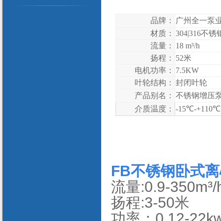
品牌：
广州全一泵
材质：
304|316
不锈
流量：
18 m³/h
扬程
：
52米
电机功率：
7.5KW
叶轮结构：
封闭
叶轮
产品别名：
不锈钢
增压
介质温度
：
-15℃-+110℃
FB
不锈钢卧式离
流量:0.9-350m³/
扬程:3-50米
功率：0.12-22k