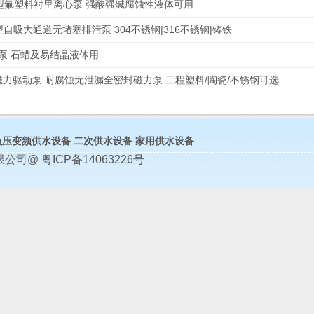
F型氟塑料衬里离心泵 强酸强碱腐蚀性液体可用
型自吸大通道无堵塞排污泵 304不锈钢|316不锈钢|铸铁
泵 石蜡及易结晶液体用
磁力驱动泵 耐腐蚀无泄漏全密封磁力泵 工程塑料/陶瓷/不锈钢可选
负压变频供水设备
二次供水设备
家用供水设备
限公司@
粤ICP备14063226号