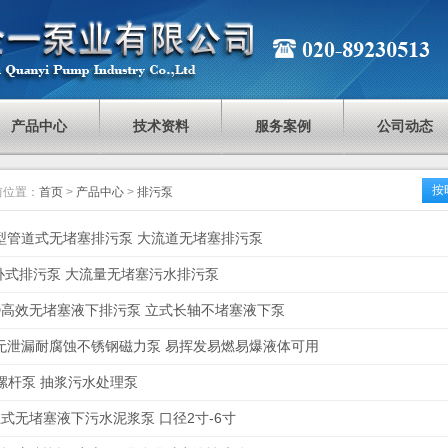
产品中心
技术资料
服务案例
公司动态
按
前位置：
首页
>
产品中心
>
排污泵
型管道式无堵塞排污泵 大流道无堵塞排污泵
卧式排污泵 大流量无堵塞污水排污泵
D高效无堵塞液下排污泵 立式长轴不堵塞液下泵
C无泄漏耐腐蚀不锈钢磁力泵 易挥发易燃易爆液体可用
螺杆泵 抽浆污水处理泵
立式无堵塞液下污水泥浆泵 口径2寸-6寸