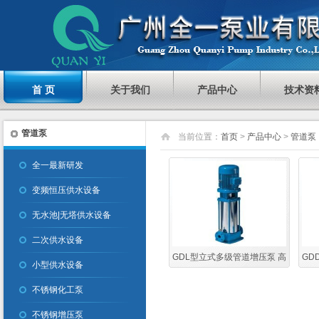
首 页
关于我们
产品中心
技术资
管道泵
当前位置：
首页
>
产品中心
>
管道泵
全一最新研发
变频恒压供水设备
无水池|无塔供水设备
二次供水设备
GDL型立式多级管道增压泵 高
GD
小型供水设备
扬程清水增压泵型号大全
增
不锈钢化工泵
不锈钢增压泵