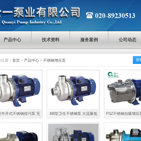
产品中心
技术资料
服务案例
公司动态
按
前位置：
首页
>
产品中心
>
不锈钢增压泵
型半开式不锈钢排污泵 无
BB型卫生不锈钢泵 大流量低
FSZ不锈钢自吸增压
阻塞厨余污水排污泵
扬程不锈钢泵 洗碗机不锈钢泵
来水增压泵 微型不