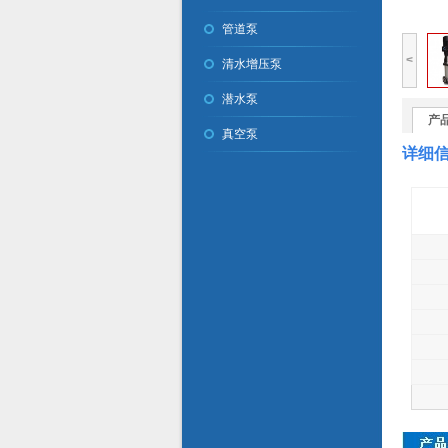
管道泵
<
清水增压泵
潜水泵
产
真空泵
详细