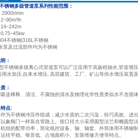
F不锈钢多级管道泵系列性能范围：
2900r/min
~90m³/h
4~242m
.75~45kw
304不锈钢|316L不锈钢
 水泵及过流部件均为不锈钢
说明：
F型不锈钢多级离心式管道泵可以广泛应用于高扬程抽水,管道增压
活用水加压,自来水增压, 高层建筑、工厂、矿山等供水增压装置
介质：
供吸送稀释、清洁、不腐蚀的清水及物理化学性质类似水不含固
特点:
部件为不锈钢冲压件组成，减少水质的二次污染，轻巧高效。进
可以象阀门一样装在管路上。按口径大小采用圆型法兰和椭圆型法
泵机组的配带功率，简化电控设备。轴、轴套、外筒体用不锈钢制
有运转平稳、噪音低、占地面积小、安装维修方便等特点。