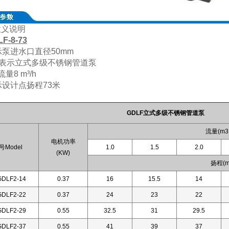
意义说明
F-8-73
示泵进水口直径50mm
F表示立式多级不锈钢管道泵
量8 m³/h
示设计点扬程73米
GDLF立式多级不锈钢管道泵
流量(m3 
电机功率
号Model
1.0
1.5
2.0
(KW)
扬程(m
GDLF2-14
0.37
16
15.5
14
GDLF2-22
0.37
24
23
22
GDLF2-29
0.55
32.5
31
29.5
GDLF2-37
0.55
41
39
37