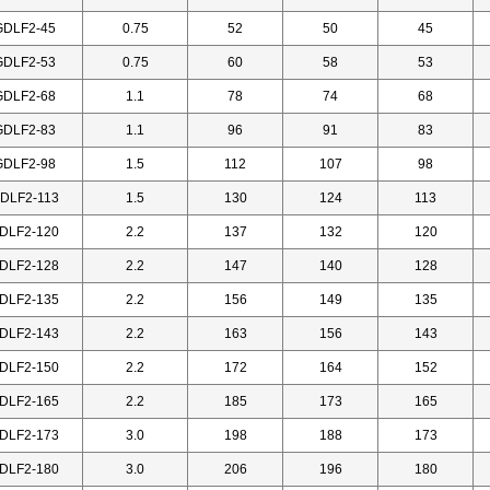
GDLF2-45
0.75
52
50
45
GDLF2-53
0.75
60
58
53
GDLF2-68
1.1
78
74
68
GDLF2-83
1.1
96
91
83
GDLF2-98
1.5
112
107
98
DLF2-113
1.5
130
124
113
DLF2-120
2.2
137
132
120
DLF2-128
2.2
147
140
128
DLF2-135
2.2
156
149
135
DLF2-143
2.2
163
156
143
DLF2-150
2.2
172
164
152
DLF2-165
2.2
185
173
165
DLF2-173
3.0
198
188
173
DLF2-180
3.0
206
196
180