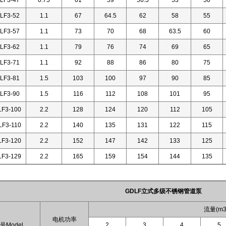
LF3-47
0.75
61
59
56.5
53
50
LF3-52
1.1
67
64.5
62
58
55
LF3-57
1.1
73
70
68
63.5
60
LF3-62
1.1
79
76
74
69
65
LF3-71
1.1
92
88
86
80
75
LF3-81
1.5
103
100
97
90
85
LF3-90
1.5
116
112
108
101
95
F3-100
2.2
128
124
120
112
105
F3-110
2.2
140
135
131
122
115
F3-120
2.2
152
147
142
133
125
F3-129
2.2
165
159
154
144
135
GDLF立式多级不锈钢管道泵
流量(m3 
电机功率
号Model
2
3
4
5