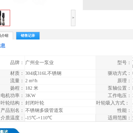
>
品介绍
销售记录
信息
品牌：
广州全一泵业
型号：
材质：
304或316L
不锈钢
驱动方式：
流量：
2 m³/h
原理：
扬程
：
182 米
泵轴位置：
电机功率：
3KW
工作电压
：
叶轮结构：
封闭
叶轮
叶轮吸入方式：
产品别名：
不锈钢
多级管道泵
性能
：
介质温度
：
-15℃-+110℃
适用范围：