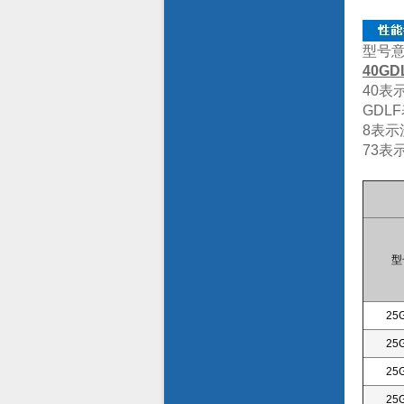
型号
40GDL
40表
GDL
8表示流
73表
型
25
25
25
25