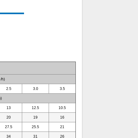
/h)
2.5
3.0
3.5
)
13
12.5
10.5
20
19
16
27.5
25.5
21
34
31
26