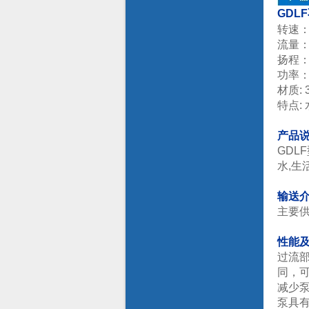
GDL
转速： 
流量：2
扬程：1
功率：0
材质: 
特点:
产品
GDL
水,生
输送
主要
性能及
过流
同，
减少
泵具