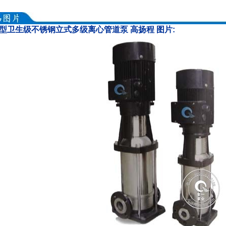
F型卫生级不锈钢立式多级离心管道泵 高扬程 图片: