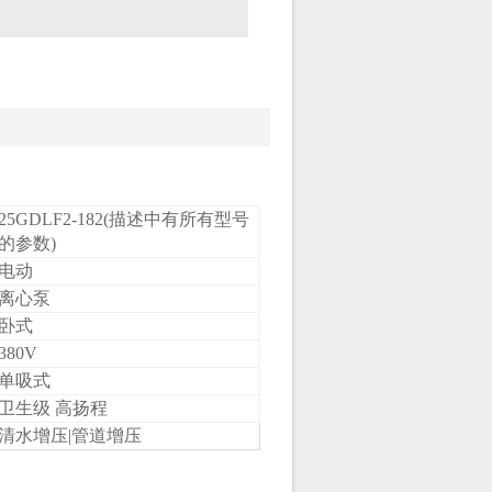
25GDLF2-182
(描述中有所有型号
的参数)
电动
离心泵
卧式
380V
单吸式
卫生级 高扬程
清水增压|管道增压