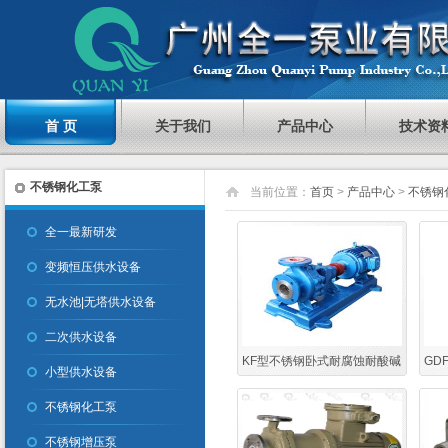
首 页
关于我们
产品中心
技术资
不锈钢化工泵
当前位置：
首页
>
产品中心
>
不锈钢
全一最新研发
变频恒压供水设备
无水池|无塔供水设备
二次供水设备
KF型不锈钢卧式耐腐蚀耐酸碱
GD
小型供水设备
污水泵 污水提升泵
不锈钢化工泵
不锈钢增压泵