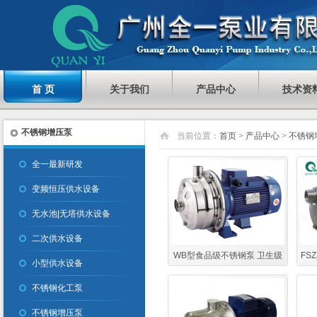
首 页
关于我们
产品中心
技术资
不锈钢增压泵
当前位置：
首页
>
产品中心
>
不锈钢
全一最新研发
变频恒压供水设备
无水池|无塔供水设备
二次供水设备
WB型食品级不锈钢泵 卫生级
FS
小型供水设备
自来水不锈钢增压泵 高扬程
来水
不锈钢化工泵
不锈钢增压泵