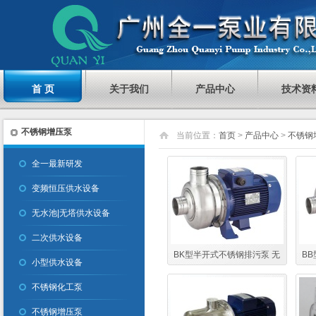
首 页
关于我们
产品中心
技术资
不锈钢增压泵
当前位置：
首页
>
产品中心
>
不锈钢
全一最新研发
变频恒压供水设备
无水池|无塔供水设备
二次供水设备
BK型半开式不锈钢排污泵 无
B
小型供水设备
阻塞厨余污水排污泵
扬程
不锈钢化工泵
不锈钢增压泵